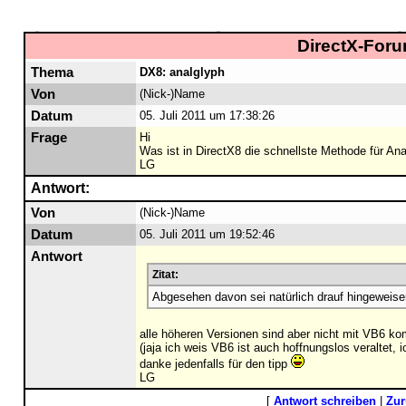
DirectX-Foru
Thema
DX8: analglyph
Von
(Nick-)Name
Datum
05. Juli 2011 um 17:38:26
Frage
Hi
Was ist in DirectX8 die schnellste Methode für An
LG
Antwort:
Von
(Nick-)Name
Datum
05. Juli 2011 um 19:52:46
Antwort
Zitat:
Abgesehen davon sei natürlich drauf hingeweisen
alle höheren Versionen sind aber nicht mit VB6 ko
(jaja ich weis VB6 ist auch hoffnungslos veraltet,
danke jedenfalls für den tipp
LG
[
Antwort schreiben
|
Zur