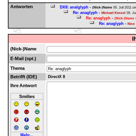
Antworten
-
DX8: analglyph
(Nick-)Name
05. Juli 2011 u
-
Re: anaglyph
Michael Kenzel
05. Ju
-
Re: anaglyph
(Nick-)Name
-
Re: anaglyph
Nico
I
(Nick-)Name
E-Mail (opt.)
Thema
Betrifft (IDE)
DirectX 8
Ihre Antwort
Smilies
Mehr...