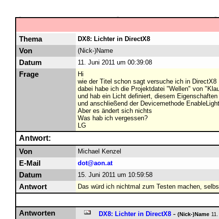
Thema
DX8: Lichter in DirectX8
Von
(Nick-)Name
Datum
11. Juni 2011 um 00:39:08
Frage
Hi
wie der Titel schon sagt versuche ich in DirectX8
dabei habe ich die Projektdatei "Wellen" von "K
und hab ein Licht definiert, diesem Eigenschafte
und anschließend der Devicemethode EnableLight
Aber es ändert sich nichts
Was hab ich vergessen?
LG
Antwort:
Von
Michael Kenzel
E-Mail
dot@aon.at
Datum
15. Juni 2011 um 10:59:58
Antwort
Das würd ich nichtmal zum Testen machen, selbs
Antworten
-
DX8: Lichter in DirectX8
(Nick-)Name
11.