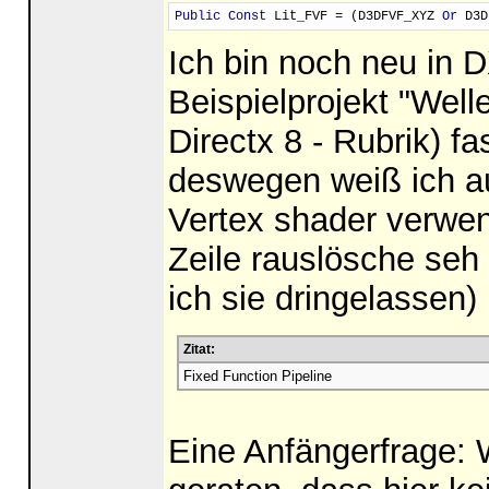
Public Const
 Lit_FVF = (D3DFVF_XYZ 
Or
 D3D
Ich bin noch neu in 
Beispielprojekt "Well
Directx 8 - Rubrik) fa
deswegen weiß ich au
Vertex shader verwen
Zeile rauslösche seh
ich sie dringelassen)
Zitat:
Fixed Function Pipeline
Eine Anfängerfrage: W