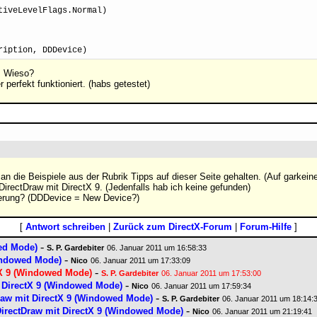
tiveLevelFlags.Normal)
ription, DDDevice)
g. Wieso?
 perfekt funktioniert. (habs getestet)
h an die Beispiele aus der Rubrik Tipps auf dieser Seite gehalten. (Auf garke
 DirectDraw mit DirectX 9. (Jedenfalls hab ich keine gefunden)
ierung? (DDDevice = New Device?)
[
Antwort schreiben
|
Zurück zum DirectX-Forum
|
Forum-Hilfe
]
-
ed Mode)
S. P. Gardebiter
06. Januar 2011 um 16:58:33
-
Windowed Mode)
Nico
06. Januar 2011 um 17:33:09
-
tX 9 (Windowed Mode)
S. P. Gardebiter
06. Januar 2011 um 17:53:00
-
t DirectX 9 (Windowed Mode)
Nico
06. Januar 2011 um 17:59:34
-
raw mit DirectX 9 (Windowed Mode)
S. P. Gardebiter
06. Januar 2011 um 18:14:
-
DirectDraw mit DirectX 9 (Windowed Mode)
Nico
06. Januar 2011 um 21:19:41