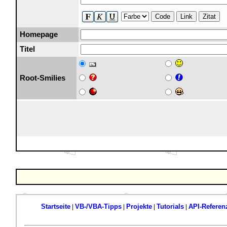
Code
Link
Zitat
Homepage
Titel
Root-Smilies
Startseite
VB-/VBA-Tipps
Projekte
Tutorials
API-Referen
|
|
|
|