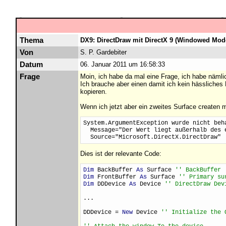
Thema
DX9: DirectDraw mit DirectX 9 (Windowed Mod
Von
S. P. Gardebiter
Datum
06. Januar 2011 um 16:58:33
Frage
Moin, ich habe da mal eine Frage, ich habe nämli
Ich brauche aber einen damit ich kein hässliches 
kopieren.
Wenn ich jetzt aber ein zweites Surface createn 
System.ArgumentException wurde nicht beh
  Message="Der Wert liegt außerhalb des 
  Source="Microsoft.DirectX.DirectDraw"
Dies ist der relevante Code:
Dim
 BackBuffer 
As
 Surface 
'' BackBuffer
Dim
 FrontBuffer 
As
 Surface 
'' Primary su
Dim
 DDDevice 
As
 Device 
'' DirectDraw Dev
...
DDDevice = 
New
 Device 
'' Initialize the 