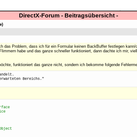
DirectX-Forum - Beitragsübersicht -
e)
ch das Problem, dass ich für ein Formular keinen BackBuffer festlegen kann/d
Flimmern habe und das ganze schneller funktioniert, dann dachte ich mir, vie
möchte, funktioniert das ganze nicht, sondern ich bekomme folgende Fehlerm
andelt.
erwarteten Bereichs."
rface
ice
Object