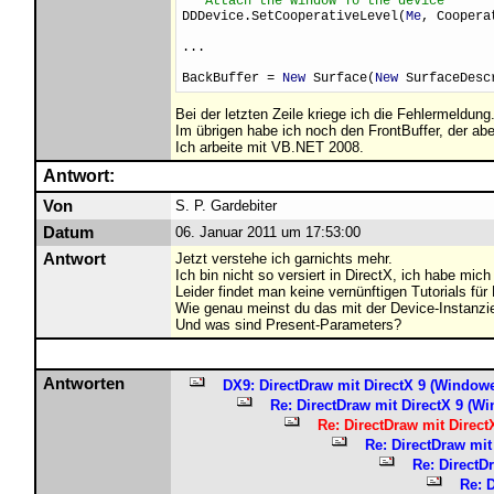
'' Attach the window To the device
DDDevice.SetCooperativeLevel(
Me
, Coopera
...
BackBuffer = 
New
 Surface(
New
 SurfaceDesc
Bei der letzten Zeile kriege ich die Fehlermeldun
Im übrigen habe ich noch den FrontBuffer, der aber
Ich arbeite mit VB.NET 2008.
Antwort:
Von
S. P. Gardebiter
Datum
06. Januar 2011 um 17:53:00
Antwort
Jetzt verstehe ich garnichts mehr.
Ich bin nicht so versiert in DirectX, ich habe mic
Leider findet man keine vernünftigen Tutorials für
Wie genau meinst du das mit der Device-Instanz
Und was sind Present-Parameters?
Antworten
DX9: DirectDraw mit DirectX 9 (Window
Re: DirectDraw mit DirectX 9 (
Re: DirectDraw mit Direc
Re: DirectDraw mi
Re: DirectD
Re: 