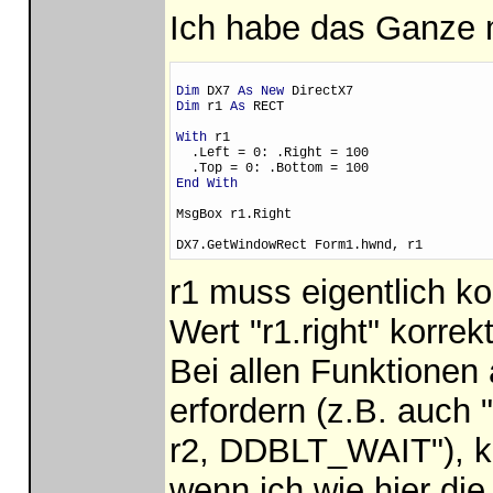
Ich habe das Ganze m
Dim
 DX7 
As New
 DirectX7
Dim
 r1 
As
 RECT
With
 r1
  .Left = 0: .Right = 100
  .Top = 0: .Bottom = 100
End With
MsgBox r1.Right
DX7.GetWindowRect Form1.hwnd, r1
r1 muss eigentlich ko
Wert "r1.right" korrek
Bei allen Funktionen
erfordern (z.B. auch 
r2, DDBLT_WAIT"), k
wenn ich wie hier die