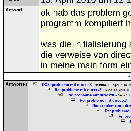
Datum
Antwort
ok hab das problem ge
programm kompiliert h
was die initialisierung
die verweise von direct
in meine main form ei
[
A
Antworten
-
DX8: probleme mit directx8
minime
13. April 2010 u
-
Re: probleme mit directx8
Nico
13. April 20
-
Re: probleme mit directx8
Nico
13.
-
Re: probleme mit directx8
Re: probleme mit dir
Re: probleme 
Re: pro