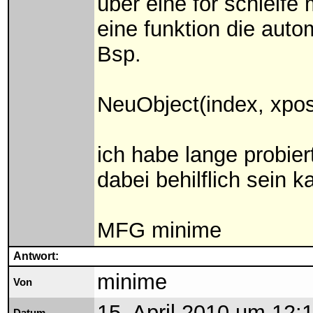
über eine for schleif
eine funktion die autom
Bsp.
NeuObject(index, xpos,y
ich habe lange probie
dabei behilflich sein k
MFG minime
Antwort:
minime
Von
15. April 2010 um 12: