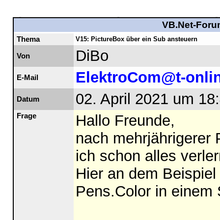
VB.Net-Forum
Thema
V15: PictureBox über ein Sub ansteuern
DiBo
Von
ElektroCom@t-onli
E-Mail
02. April 2021 um 18
Datum
Frage
Hallo Freunde,
nach mehrjährigerer 
ich schon alles verle
Hier an dem Beispiel
Pens.Color in einem 