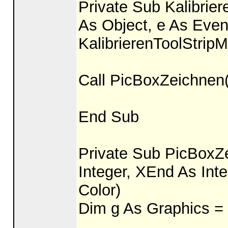
Private Sub Kalibrie
As Object, e As Even
KalibrierenToolStrip
Call PicBoxZeichnen(
End Sub
Private Sub PicBoxZe
Integer, XEnd As Int
Color)
Dim g As Graphics =