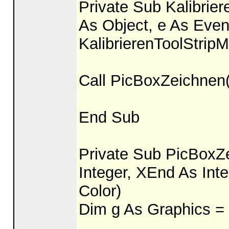
Private Sub Kalibrie
As Object, e As Even
KalibrierenToolStrip
Call PicBoxZeichnen(
End Sub
Private Sub PicBoxZe
Integer, XEnd As Int
Color)
Dim g As Graphics =