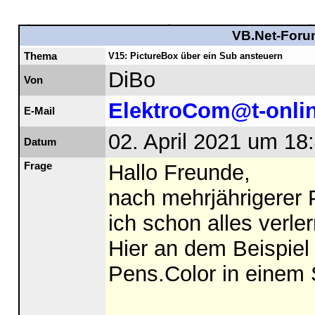
VB.Net-Forum
Thema
V15: PictureBox über ein Sub ansteuern
DiBo
Von
ElektroCom@t-onli
E-Mail
02. April 2021 um 18
Datum
Frage
Hallo Freunde,
nach mehrjährigerer 
ich schon alles verle
Hier an dem Beispiel
Pens.Color in einem 