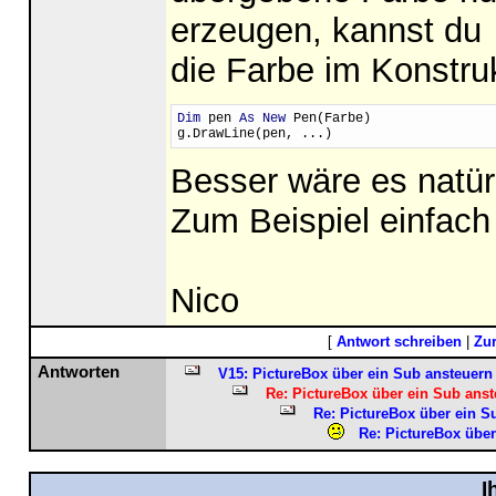
erzeugen, kannst du
die Farbe im Konstru
Dim
 pen 
As New
 Pen(Farbe)
g.DrawLine(pen, ...)
Besser wäre es natür
Zum Beispiel einfach
Nico
[
Antwort schreiben
|
Zu
Antworten
V15: PictureBox über ein Sub ansteuern
Re: PictureBox über ein Sub anst
Re: PictureBox über ein S
Re: PictureBox über
I