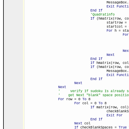
					Message
Exit Functi
End If
'Quadratinfo
If
 (hmatrix(row, co
					startrow
					startcol
For
 h = sta
For
Nex
Next
End If
If
 hmatrix(row, col
If
 (hmatrix(row, co
					Message
Exit Functi
End If
Next
Next
'     verify If sudoku Is already s
'    get Next "blank" space positio
For
 row = 0 
To
 8
For
 col = 0 
To
 8
If
 matrix(row, col)
					checkBlan
Exit For
End If
Next
 col
If
 checkBlankSpaces = 
True 