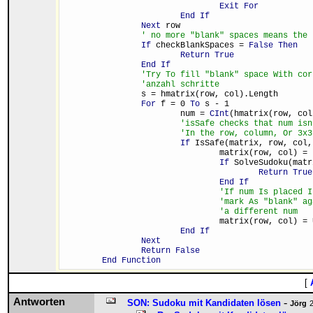
Exit For
End If
Next
 row
' no more "blank" spaces means the 
If
 checkBlankSpaces = 
False Then
Return True
End If
'Try To fill "blank" space With cor
'anzahl schritte
		s = hmatrix(row, col).Length
For
 f = 0 
To
 s - 1
			num = 
CInt
(hmatrix(row, col
'isSafe checks that num isn
'In the row, column, Or 3x3
If
 IsSafe(matrix, row, col,
				matrix(row, col) =
If
 SolveSudoku(matr
Return True
End If
'If num Is placed I
'mark As "blank" ag
'a different num  
				matrix(row, col) 
End If
Next
Return False
End Function
[
Antworten
-
SON: Sudoku mit Kandidaten lösen
Jörg