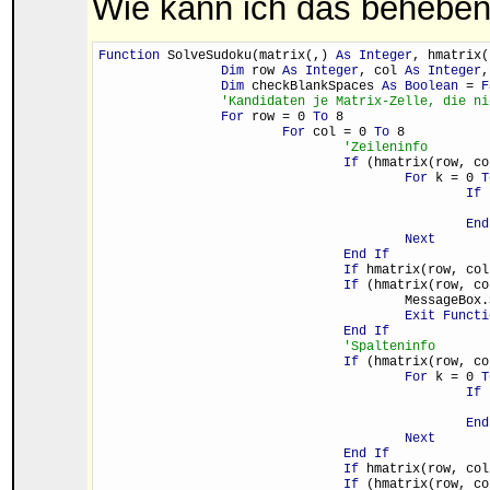
Wie kann ich das behebe
Function
 SolveSudoku(matrix(,) 
As Integer
, hmatrix(
Dim
 row 
As Integer
, col 
As Integer
,
Dim
 checkBlankSpaces 
As Boolean
 = 
F
'Kandidaten je Matrix-Zelle, die ni
For
 row = 0 
To
 8
For
 col = 0 
To
 8
'Zeileninfo
If
 (hmatrix(row, co
For
 k = 0 
T
If
 
End
Next
End If
If
 hmatrix(row, col
If
 (hmatrix(row, co
					Message
Exit Functi
End If
'Spalteninfo
If
 (hmatrix(row, co
For
 k = 0 
T
If
 
End
Next
End If
If
 hmatrix(row, col
If
 (hmatrix(row, co