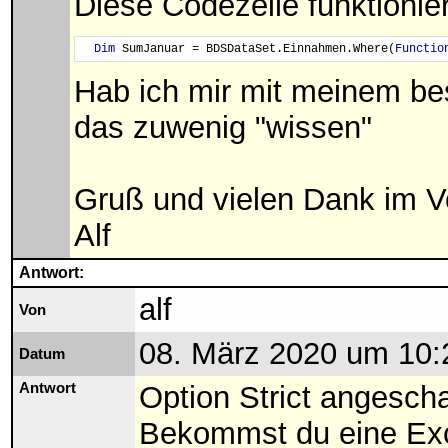
Diese Codezeile funktionier
Dim
 SumJanuar = BDSDataSet.Einnahmen.Where(
Functio
Hab ich mir mit meinem be
das zuwenig "wissen"
Gruß und vielen Dank im V
Alf
Antwort:
alf
Von
08. März 2020 um 10:
Datum
Antwort
Option Strict angescha
Bekommst du eine Exc