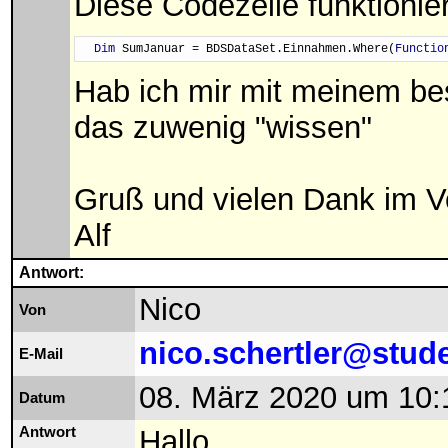
Diese Codezeile funktionier
Dim
 SumJanuar = BDSDataSet.Einnahmen.Where(
Functio
Hab ich mir mit meinem be
das zuwenig "wissen"
Gruß und vielen Dank im V
Alf
Antwort:
Nico
Von
nico.schertler@stud
E-Mail
08. März 2020 um 10:
Datum
Antwort
Hallo,