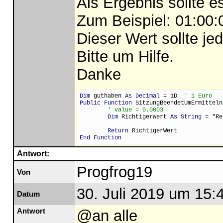
Als Ergebnis sollte e
Zum Beispiel: 01:00:
Dieser Wert sollte j
Bitte um Hilfe.
Danke
Dim
 guthaben 
As Decimal
 = 1D  
' 1 Euro
Public Function
 SitzungBeendetUmErmitteln
' value = 0.0003
Dim
 RichtigerWert 
As String
 = "Re
Return
 RichtigerWert
End Function
Antwort:
Progfrog19
Von
30. Juli 2019 um 15:
Datum
Antwort
@an alle