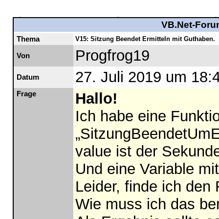
VB.Net-Forum
Thema
V15: Sitzung Beendet Ermitteln mit Guthaben.
Progfrog19
Von
27. Juli 2019 um 18:
Datum
Frage
Hallo!
Ich habe eine Funkt
„SitzungBeendetUmErm
value ist der Sekund
Und eine Variable m
Leider, finde ich den
Wie muss ich das be