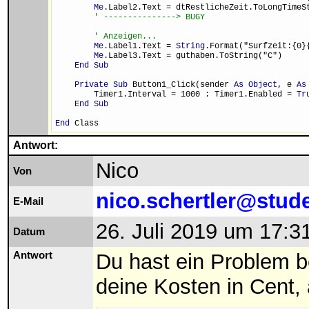
Me
.Label2.Text = dtRestlicheZeit.ToLongTimeS
' ---------------> BUGY
' Anzeigen...
Me
.Label1.Text = 
String
.Format("Surfzeit:{0}
Me
.Label3.Text = guthaben.ToString("C")
End Sub
Private Sub
 Button1_Click(sender 
As Object
, e 
As
        Timer1.Interval = 1000 : Timer1.Enabled = 
Tr
End Sub
End
 Class
Antwort:
Nico
Von
nico.schertler@stud
E-Mail
26. Juli 2019 um 17:3
Datum
Antwort
Du hast ein Problem b
deine Kosten in Cent, 