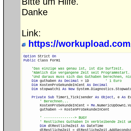
Bitte um Hilfe.
Danke
Link:
https://workupload.com
Option
 Strict 
On
Public
 Class Form1
'Das einzige was genau ist, ist die Surfzeit.
'Nämlich die vergangene Zeit seit Programmstart.
'Und daraus muss sich das Guthaben berechnen, ni
Dim
 guthaben 
As Decimal
 = 1D        
' 1 Euro
Dim
 KostenProSekundeInCent 
As Decimal
Dim
 stopwatch1 
As New
 System.Diagnostics.Stopwat
Private Sub
 Timer1_Tick(sender 
As Object
, e 
As
 E
' Berechnen...
        KostenProSekundeInCent = 
Me
.NumericUpDown1.V
        guthaben -= KostenProSekundeInCent
' ---------------> BUGY
' Restliches Guthaben In verbleibende Zeit u
Dim
 dtRestlicheZeit 
As
 DateTime
        dtRestlicheZeit = dtRestlicheZeit.AddSeconds