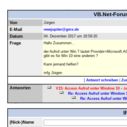
VB.Net-Forum
Von
Jürgen
E-Mail
newjupiter@gmx.de
Datum
04. Dezember 2017 um 18:59:20
Frage
Hallo Zusammen ,
der Aufruf unter Win 7 lautet Provider=Microsoft
gibt es für Win 10 eine anderen ?
Kann jemand helfen?
mfg Jürgen
[
Antwort schreiben
|
Zu
Antworten
-
V15: Access Aufruf unter Window 10
Jü
Re: Access Aufruf unter Window 
Re: Access Aufruf unter W
I
(Nick-)Name