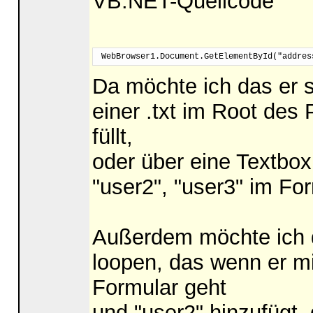
VB.NET-Quellcode
 WebBrowser1.Document.GetElementById("addres
Da möchte ich das er s
einer .txt im Root de
füllt,
oder über eine Textbox 
"user2", "user3" im For
Außerdem möchte ich d
loopen, das wenn er mit
Formular geht
und "user2" hinzufügt,