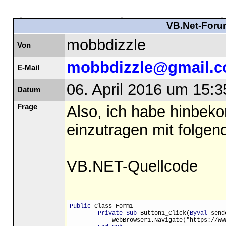
VB.Net-Forum
mobbdizzle
Von
mobbdizzle@gmail.
E-Mail
06. April 2016 um 15:3
Datum
Frage
Also, ich habe hinbek
einzutragen mit folge
VB.NET-Quellcode
Public
 Class Form1
Private Sub
 Button1_Click(
ByVal
 send
            WebBrowser1.Navigate("https://ww