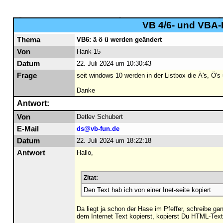
VB 4/6- und VBA-F
Thema
VB6: ä ö ü werden geändert
Von
Hank-15
Datum
22. Juli 2024 um 10:30:43
Frage
seit windows 10 werden in der Listbox die Ä's, Ö'
Danke
Antwort:
Von
Detlev Schubert
E-Mail
ds@vb-fun.de
Datum
22. Juli 2024 um 18:22:18
Antwort
Hallo,
Zitat:
Den Text hab ich von einer Inet-seite kopiert
Da liegt ja schon der Hase im Pfeffer, schreibe ga
dem Internet Text kopierst, kopierst Du HTML-Text