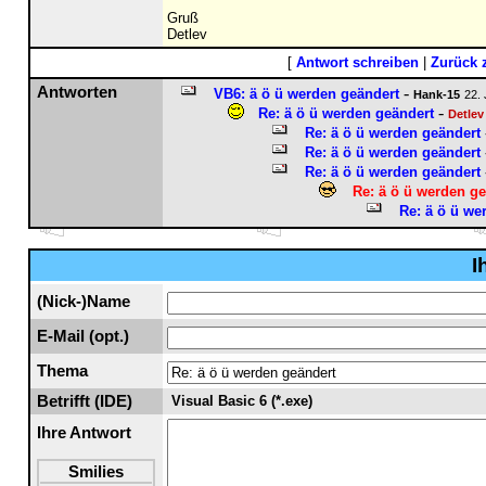
Gruß
Detlev
[
Antwort schreiben
|
Zurück 
Antworten
-
VB6: ä ö ü werden geändert
Hank-15
22. 
-
Re: ä ö ü werden geändert
Detlev
Re: ä ö ü werden geändert
Re: ä ö ü werden geändert
Re: ä ö ü werden geändert
Re: ä ö ü werden ge
Re: ä ö ü we
I
(Nick-)Name
E-Mail (opt.)
Thema
Betrifft (IDE)
Visual Basic 6 (*.exe)
Ihre Antwort
Smilies