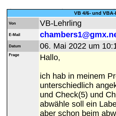
VB 4/6- und VBA-F
VB-Lehrling
Von
chambers1@gmx.ne
E-Mail
06. Mai 2022 um 10:
Datum
Frage
Hallo,
ich hab in meinem P
unterschiedlich angek
und Check(5) und Che
abwähle soll ein Lab
aber schon beim abwä