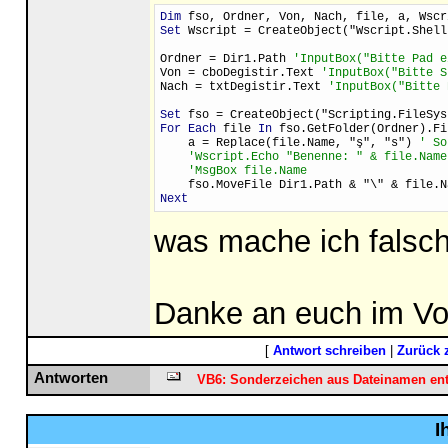
Dim
 fso, Ordner, Von, Nach, file, a, Wscr
Set
 Wscript = CreateObject("Wscript.Shell
Ordner = Dir1.Path 
'InputBox("Bitte Pad e
Von = cboDegistir.Text 
'InputBox("Bitte S
Nach = txtDegistir.Text 
'InputBox("Bitte 
Set
 fso = CreateObject("Scripting.FileSys
For Each
 file 
In
 fso.GetFolder(Ordner).Fi
    a = Replace(file.Name, "ş", "s") 
' So
'Wscript.Echo "Benenne: " & file.Name
'MsgBox file.Name
    fso.MoveFile Dir1.Path & "\" & file.N
Next
was mache ich falsch,
Danke an euch im Vo
[
Antwort schreiben
|
Zurück 
Antworten
VB6: Sonderzeichen aus Dateinamen ent
I