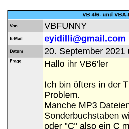
VB 4/6- und VBA-F
VBFUNNY
Von
eyidilli@gmail.com
E-Mail
20. September 2021 
Datum
Frage
Hallo ihr VB6'ler
Ich bin öfters in der
Problem.
Manche MP3 Dateien 
Sonderbuchstaben wie
oder "Ç" also ein C m