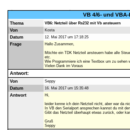
VB 4/6- und VBA-F
Thema
VB6: Netzteil über Rs232 mit Vb ansteuern
Von
Kosta
Datum
12. Mai 2017 um 17:18:25
Frage
Hallo Zusammen,
Möchte ein TDK Netzteil ansteuern habe alle Steue
etc.
Wie Programmiere ich eine Textbox um zu sehen w
Vielen Dank im Voraus
Antwort:
Von
Seppy
Datum
16. Mai 2017 um 15:35:48
Antwort
Hi,
leider kenne ich dein Netzteil nicht, aber war da ni
In VB den Serialport ansprechen kannst du mit 
Gibt das Netzteil überhaupt etwas zurück, oder k
Gruß
Seppy