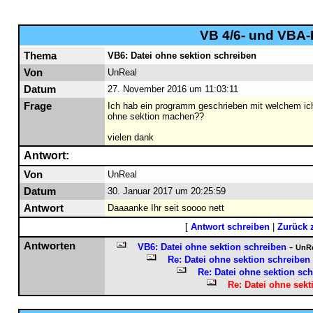
VB 4/6- und VBA-F
Thema
VB6: Datei ohne sektion schreiben
Von
UnReal
Datum
27. November 2016 um 11:03:11
Frage
Ich hab ein programm geschrieben mit welchem ich 
ohne sektion machen??
vielen dank
Antwort:
Von
UnReal
Datum
30. Januar 2017 um 20:25:59
Antwort
Daaaanke Ihr seit soooo nett
[
Antwort schreiben
|
Zurück 
Antworten
-
VB6: Datei ohne sektion schreiben
UnRe
Re: Datei ohne sektion schreiben
Re: Datei ohne sektion sc
Re: Datei ohne sekt