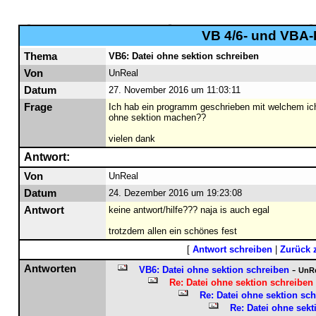
VB 4/6- und VBA-F
Thema
VB6: Datei ohne sektion schreiben
Von
UnReal
Datum
27. November 2016 um 11:03:11
Frage
Ich hab ein programm geschrieben mit welchem ich 
ohne sektion machen??
vielen dank
Antwort:
Von
UnReal
Datum
24. Dezember 2016 um 19:23:08
Antwort
keine antwort/hilfe??? naja is auch egal
trotzdem allen ein schönes fest
[
Antwort schreiben
|
Zurück 
Antworten
-
VB6: Datei ohne sektion schreiben
UnRe
Re: Datei ohne sektion schreiben
Re: Datei ohne sektion sc
Re: Datei ohne sekt