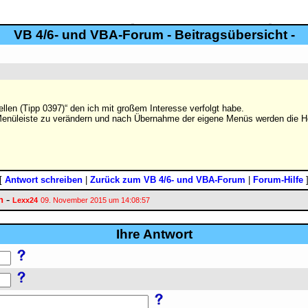
VB 4/6- und VBA-Forum - Beitragsübersicht -
llen (Tipp 0397)“ den ich mit großem Interesse verfolgt habe.
r Menüleiste zu verändern und nach Übernahme der eigene Menüs werden die Ho
[
Antwort schreiben
|
Zurück zum VB 4/6- und VBA-Forum
|
Forum-Hilfe
-
n
Lexx24
09. November 2015 um 14:08:57
Ihre Antwort