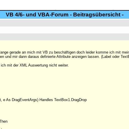
VB 4/6- und VBA-Forum - Beitragsübersicht -
 fange gerade an mich mit VB zu beschäftigen doch leider komme ich mit mein
n und mir dann daraus definierte Attribute anzeigen lassen. (Label oder Text
 ich mit der XML Auswertung nicht weiter.
t, e As DragEventArgs) Handles TextBox1.DragDrop
 Then