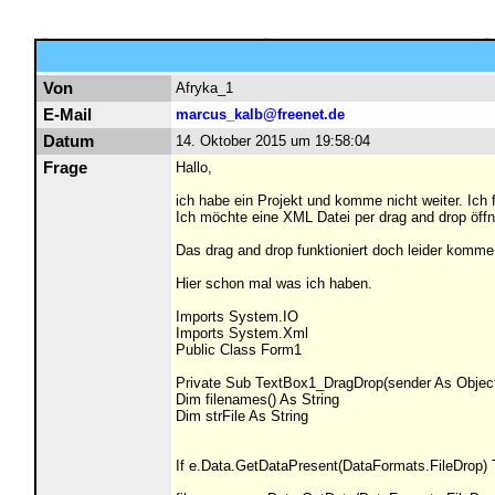
Von
Afryka_1
E-Mail
marcus_kalb@freenet.de
Datum
14. Oktober 2015 um 19:58:04
Frage
Hallo,
ich habe ein Projekt und komme nicht weiter. Ich
Ich möchte eine XML Datei per drag and drop öffne
Das drag and drop funktioniert doch leider komme
Hier schon mal was ich haben.
Imports System.IO
Imports System.Xml
Public Class Form1
Private Sub TextBox1_DragDrop(sender As Objec
Dim filenames() As String
Dim strFile As String
If e.Data.GetDataPresent(DataFormats.FileDrop)