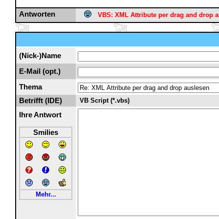
Antworten
VBS: XML Attribute per drag and drop 
(Nick-)Name
E-Mail (opt.)
Thema
Betrifft (IDE)
VB Script (*.vbs)
Ihre Antwort
Smilies
Mehr...