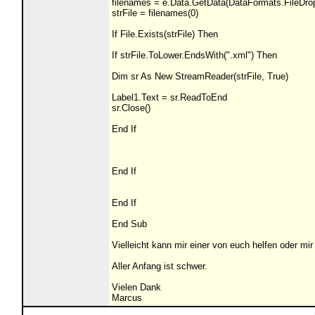
filenames = e.Data.GetData(DataFormats.FileDro
strFile = filenames(0)
If File.Exists(strFile) Then
If strFile.ToLower.EndsWith(".xml") Then
Dim sr As New StreamReader(strFile, True)
Label1.Text = sr.ReadToEnd
sr.Close()
End If
End If
End If
End Sub
Vielleicht kann mir einer von euch helfen oder mi
Aller Anfang ist schwer.
Vielen Dank
Marcus