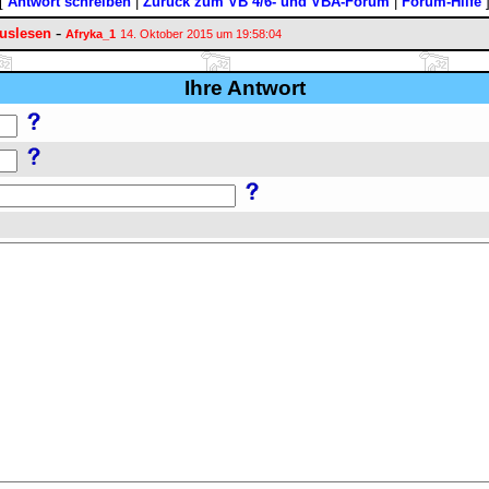
[
Antwort schreiben
|
Zurück zum VB 4/6- und VBA-Forum
|
Forum-Hilfe
-
auslesen
Afryka_1
14. Oktober 2015 um 19:58:04
Ihre Antwort