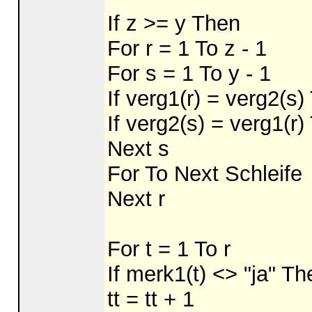
If z >= y Then
For r = 1 To z - 1
For s = 1 To y - 1
If verg1(r) = verg2(s)
If verg2(s) = verg1(r)
Next s
For To Next Schleife
Next r
For t = 1 To r
If merk1(t) <> "ja" Th
tt = tt + 1