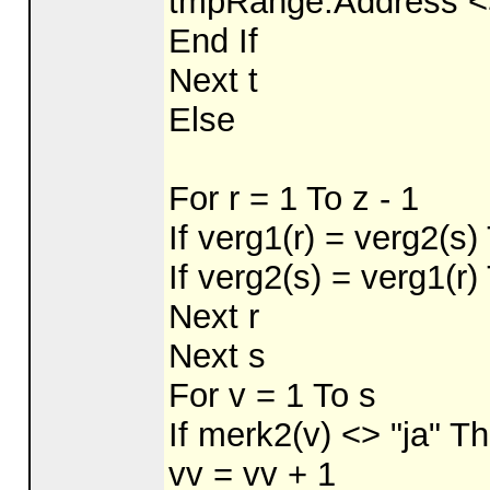
tmpRange.Address <> 
End If
Next t
Else
For r = 1 To z - 1
If verg1(r) = verg2(s)
If verg2(s) = verg1(r)
Next r
Next s
For v = 1 To s
If merk2(v) <> "ja" T
vv = vv + 1