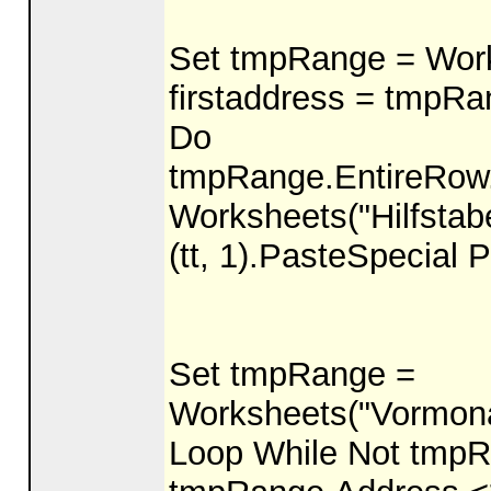
Set tmpRange = Work
firstaddress = tmpR
Do
tmpRange.EntireRow
Worksheets("Hilfstabe
(tt, 1).PasteSpecial 
Set tmpRange =
Worksheets("Vormona
Loop While Not tmpR