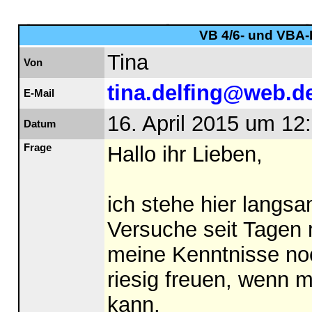
VB 4/6- und VBA-F
Tina
Von
tina.delfing@web.d
E-Mail
16. April 2015 um 12
Datum
Frage
Hallo ihr Lieben,
ich stehe hier langs
Versuche seit Tagen m
meine Kenntnisse noc
riesig freuen, wenn m
kann.