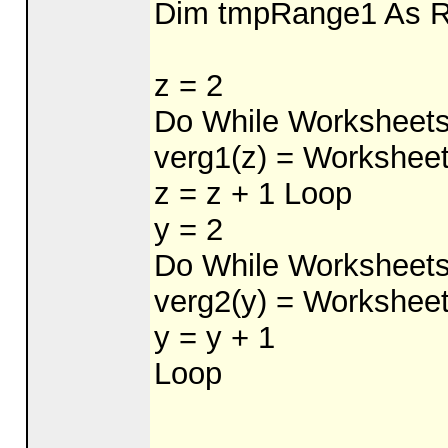
Dim tmpRange1 As 
z = 2
Do While Worksheets(
verg1(z) = Worksheet
z = z + 1 Loop
y = 2
Do While Worksheets("
verg2(y) = Worksheets
y = y + 1
Loop