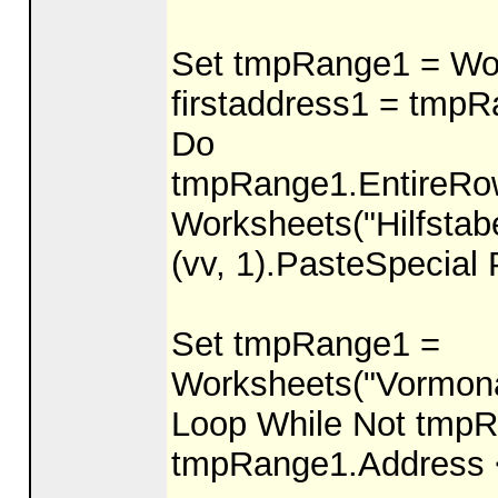
Set tmpRange1 = Wor
firstaddress1 = tmp
Do
tmpRange1.EntireRo
Worksheets("Hilfstabe
(vv, 1).PasteSpecial 
Set tmpRange1 =
Worksheets("Vormona
Loop While Not tmpR
tmpRange1.Address <