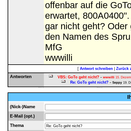
offenbar auf die Go
erwartet, 800A0400"
gar nicht geht? Oder 
den Namen des Spru
MfG
wwwilli
[
Antwort schreiben
|
Zurück 
Antworten
-
VBS: GoTo geht nicht?
wwwilli
15. Dezem
-
Re: GoTo geht nicht?
Seppy
19. D
I
(Nick-)Name
E-Mail (opt.)
Thema